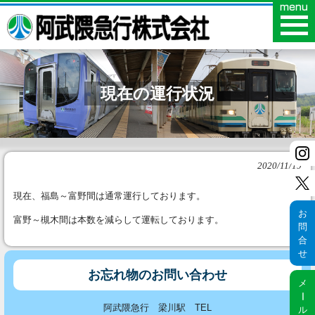
現在の運行状況
2020/11/19
現在、福島～富野間は通常運行しております。
お
富野～槻木間は本数を減らして運転しております。
問
合
せ
お忘れ物のお問い合わせ
メ
ー
阿武隈急行 梁川駅 TEL
ル