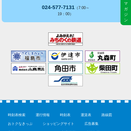
マ
024-577-7131
（7:00～
ガ
19：00）
ジ
ン
時刻表検索
運行情報
時刻表
運賃表
路線図
おトクなきっぷ
ショッピングサイト
広告募集