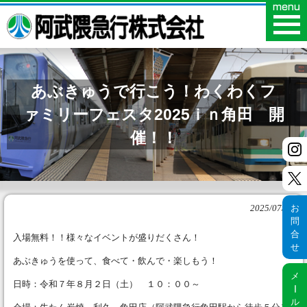
あぶきゅうで行こう！わくわくフ
ァミリーフェスタ2025ｉｎ角田 開
催！！
お
2025/07/18
問
合
入場無料！！様々なイベントが盛りだくさん！
せ
あぶきゅうを使って、食べて・飲んで・楽しもう！
メ
日時：令和７年８月２日（土） １０：００～
ー
ル