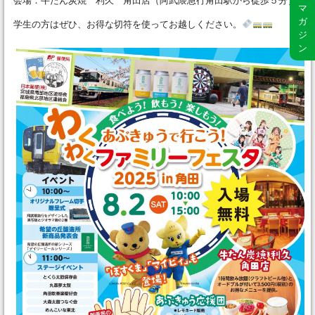
会場：牛たん炭焼 利久 角田店（阿武隈急行角田駅から徒歩５分）
マ
ガ
学生の方はぜひ、お得な切符を使ってお越しください。
ジ
ン