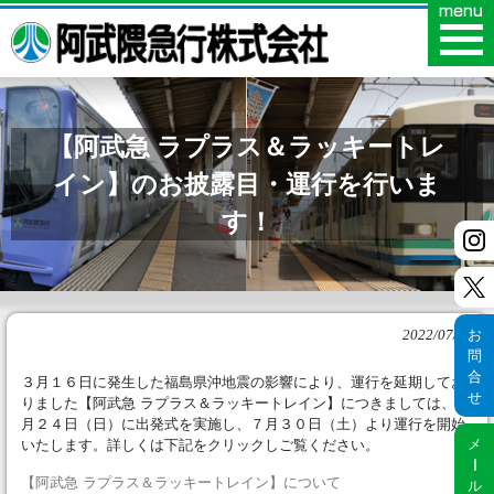
【阿武急 ラプラス＆ラッキートレ
イン】のお披露目・運行を行いま
す！
お
2022/07/15
問
合
３月１６日に発生した福島県沖地震の影響により、運行を延期してお
せ
りました【阿武急 ラプラス＆ラッキートレイン】につきましては、７
月２４日（日）に出発式を実施し、７月３０日（土）より運行を開始
メ
いたします。詳しくは下記をクリックしご覧ください。
ー
【阿武急 ラプラス＆ラッキートレイン】について
ル